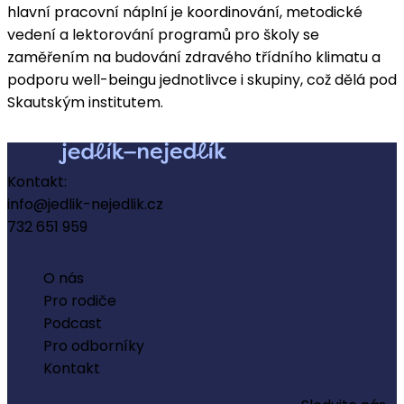
hlavní pracovní náplní je koordinování, metodické
vedení a lektorování programů pro školy se
zaměřením na budování zdravého třídního klimatu a
podporu well-beingu jednotlivce i skupiny, což dělá pod
Skautským institutem.
Kontakt:
info@jedlik-nejedlik.cz
732 651 959
O nás
Pro rodiče
Podcast
Pro odborníky
Kontakt