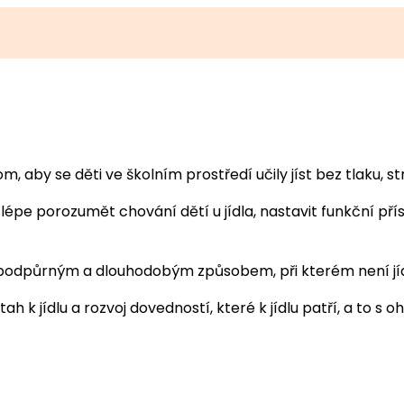
 aby se děti ve školním prostředí učily jíst bez tlaku, st
 porozumět chování dětí u jídla, nastavit funkční příst
podpůrným a dlouhodobým způsobem, při kterém není jídl
ah k jídlu a rozvoj dovedností, které k jídlu patří, a to s 