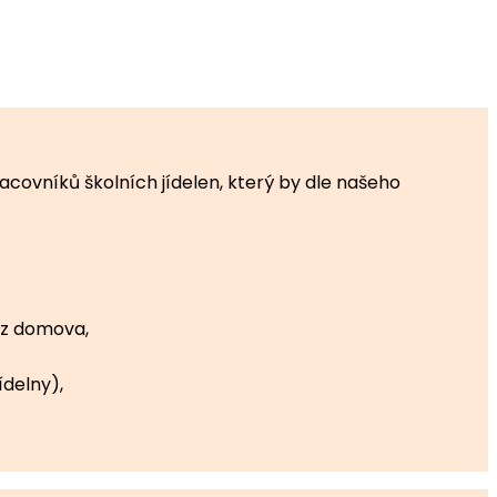
covníků školních jídelen, který by dle našeho
t z domova,
ídelny),