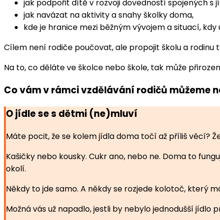
jak podpořit dítě v rozvoji dovedností spojených s j
jak navázat na aktivity a snahy školky doma,
kde je hranice mezi běžným vývojem a situací, kdy 
Cílem není rodiče poučovat, ale propojit školu a rodinu
Na to, co děláte ve školce nebo škole, tak může přiro
Co vám v rámci vzdělávání rodičů můžeme n
O jídle se s dětmi (ne)mluví
Máte pocit, že se kolem jídla doma točí až příliš věcí? Ž
Kašičky nebo kousky. Cukr ano, nebo ne. Doma to funguje
okolí.
Někdy to jde samo. A někdy se rozjede kolotoč, který má v
Možná vás už napadlo, jestli by nebylo jednodušší jídlo pr