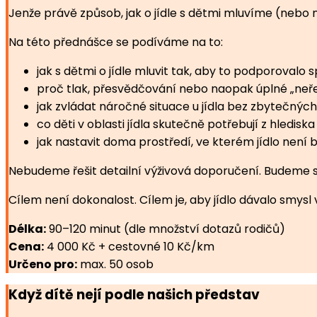
Jenže právě způsob, jak o jídle s dětmi mluvíme (nebo n
Na této přednášce se podíváme na to:
jak s dětmi o jídle mluvit tak, aby to podporovalo 
proč tlak, přesvědčování nebo naopak úplné „neře
jak zvládat náročné situace u jídla bez zbytečných 
co děti v oblasti jídla skutečně potřebují z hledisk
jak nastavit doma prostředí, ve kterém jídlo není b
Nebudeme řešit detailní výživová doporučení. Budeme se
Cílem není dokonalost. Cílem je, aby jídlo dávalo smysl
Délka:
90–120 minut (dle množství dotazů rodičů)
Cena:
4 000 Kč + cestovné 10 Kč/km
Určeno pro:
max. 50 osob
Když dítě nejí podle našich představ