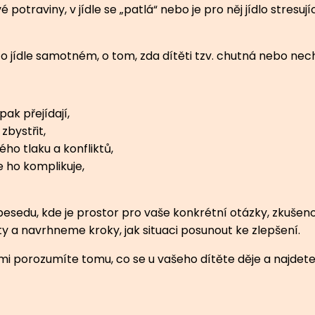
potraviny, v jídle se „patlá“ nebo je pro něj jídlo stresuj
en o jídle samotném, o tom, zda dítěti tzv. chutná nebo nec
ak přejídají,
zbystřit,
ho tlaku a konfliktů,
e ho komplikuje,
esedu, kde je prostor pro vaše konkrétní otázky, zkušenos
 a navrhneme kroky, jak situaci posunout ke zlepšení.
ámi porozumíte tomu, co se u vašeho dítěte děje a najdet