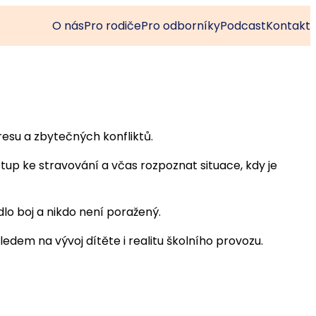
O nás
Pro rodiče
Pro odborníky
Podcast
Kontakt
resu a zbytečných konfliktů.
up ke stravování a včas rozpoznat situace, kdy je
o boj a nikdo není poražený.
ohledem na vývoj dítěte i realitu školního provozu.