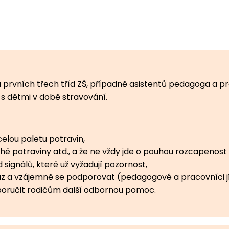
prvních třech tříd ZŠ, případně asistentů pedagoga a pra
 s dětmi v době stravování.
 celou paletu potravin,
ché potraviny atd., a že ne vždy jde o pouhou rozcapenos
d signálů, které už vyžadují pozornost,
ovaz a vzájemně se podporovat (pedagogové a pracovníci j
 doporučit rodičům další odbornou pomoc.