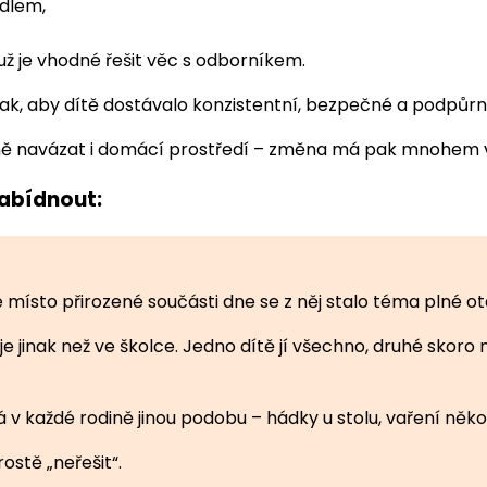
ídlem,
už je vhodné řešit věc s odborníkem.
 tak, aby dítě dostávalo konzistentní, bezpečné a podpůrn
zeně navázat i domácí prostředí – změna má pak mnohem 
abídnout:
e místo přirozené součásti dne se z něj stalo téma plné otá
 jinak než ve školce. Jedno dítě jí všechno, druhé skoro 
 každé rodině jinou podobu – hádky u stolu, vaření několika
ostě „neřešit“.