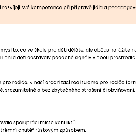
rozvíjejí své kompetence při přípravě jídla a pedagogov
ysl to, co ve škole pro děti děláte, ale občas narážíte 
li i oni a děti dostávaly podobné signály v obou prostředí
pro rodiče. V naší organizaci realizujeme pro rodiče for
, srozumitelně a bez zbytečného strašení či obviňování.
ovalo spolupráci místo konfliktů,
„extrémní chutě“ růstovým způsobem,