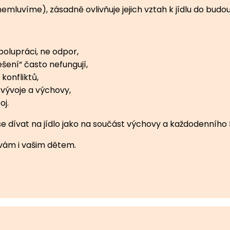
emluvíme), zásadně ovlivňuje jejich vztah k jídlu do budo
spolupráci, ne odpor,
šení“ často nefungují,
konfliktů,
a vývoje a výchovy,
oj.
 dívat na jídlo jako na součást výchovy a každodenního 
 vám i vašim dětem.