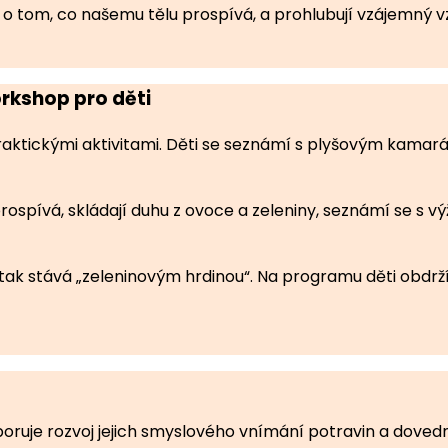
i o tom, co našemu tělu prospívá, a prohlubují vzájemný v
rkshop pro děti
tickými aktivitami. Děti se seznámí s plyšovým kamaráde
rospívá, skládají duhu z ovoce a zeleniny, seznámí se s 
 tak stává „zeleninovým hrdinou“. Na programu děti obdrží
oruje rozvoj jejich smyslového vnímání potravin a dovedn