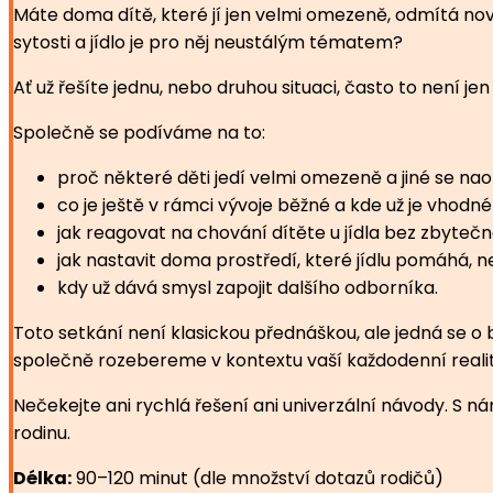
Máte doma dítě, které jí jen velmi omezeně, odmítá nové 
sytosti a jídlo je pro něj neustálým tématem?
Ať už řešíte jednu, nebo druhou situaci, často to není j
Společně se podíváme na to:
proč některé děti jedí velmi omezeně a jiné se naop
co je ještě v rámci vývoje běžné a kde už je vhodné 
jak reagovat na chování dítěte u jídla bez zbytečné
jak nastavit doma prostředí, které jídlu pomáhá, n
kdy už dává smysl zapojit dalšího odborníka.
Toto setkání není klasickou přednáškou, ale jedná se o b
společně rozebereme v kontextu vaší každodenní reality
Nečekejte ani rychlá řešení ani univerzální návody. S n
rodinu.
Délka:
90–120 minut (dle množství dotazů rodičů)