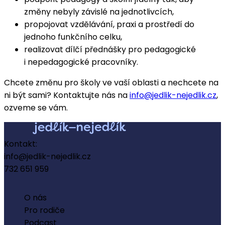
změny nebyly závislé na jednotlivcích,
propojovat vzdělávání, praxi a prostředí do
jednoho funkčního celku,
realizovat dílčí přednášky pro pedagogické
i nepedagogické pracovníky.
Chcete změnu pro školy ve vaší oblasti a nechcete na
ni být sami? Kontaktujte nás na
info@jedlik-nejedlik.cz
,
ozveme se vám.
Kontakt:
info@jedlik-nejedlik.cz
732 651 959
O nás
Pro rodiče
Podcast