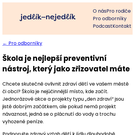
O nás
Pro rodiče
Pro odborníky
Podcast
Kontakt
← Pro odborníky
Škola je nejlepší preventivní
nástroj, který jako zřizovatel máte
Chcete skutečně ovlivnit zdraví dětí ve vašem městě
či obci? Škola je nejúčinnější místo, kde začít.
Jednorázové akce a projekty typu „den zdraví“ jsou
jistě dobrým začátkem, ale pokud nemá projekt
návaznost, jedná se o plácnutí do vody a trochu
vyhozené peníze.
Podporujte zdravý vztah dětí k jídlu dlouhodobě.