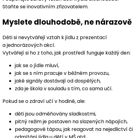
Staňte se inovativním zřizovatelem.
Myslete dlouhodobě, ne nárazově
Děti si nevytvářejí vztah k jídlu z prezentací
a jednorázových akcí.
Vytvářejí si ho z toho, jak prostředí funguje každý den:
jak se o jídle mluví,
jak se s ním pracuje v běžném provozu,
jaké signály dostávají od dospělých,
zda je škola v souladu s tím, co sama učí.
Pokud se o zdraví učí v hodině, ale:
děti jsou odměňovány sladkostmi,
pitný režim je postaven na slazených nápojích,
pedagogové tápou, jak reagovat na nejedlictví či
odmítání jídla u dětí v MŠ atd.,